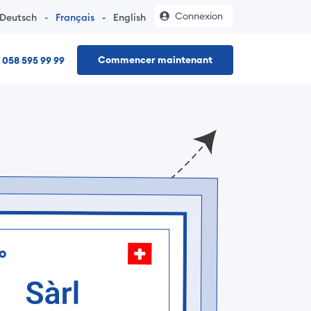
Connexion
Deutsch
-
Français
-
English
Commencer maintenant
058 595 99 99
 une raison individuelle – sans déplacement chez le notaire, 