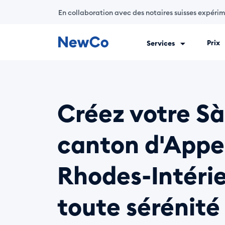
En collaboration avec des notaires suisses expéri
Prix
Services
NewCo est la première plateforme suisse entièrement digitale
Créez votre Sà
canton d'Appe
Rhodes-Intérie
toute sérénité