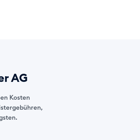
ner AG
nen Kosten
istergebühren,
gsten.