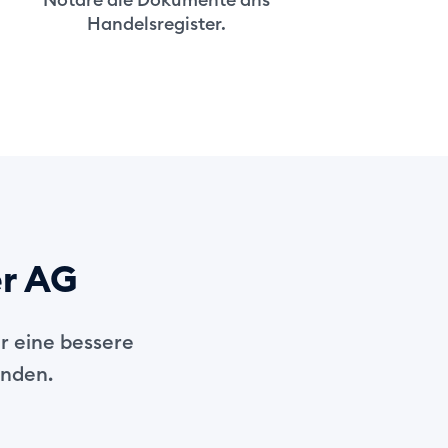
Handelsregister.
er AG
r eine bessere
unden.