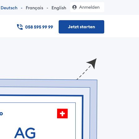
Anmelden
Deutsch
-
Français
-
English
Jetzt starten
058 595 99 99
er Einzelfirma – ohne Notarbesuch, mit Dokumenten in unter 