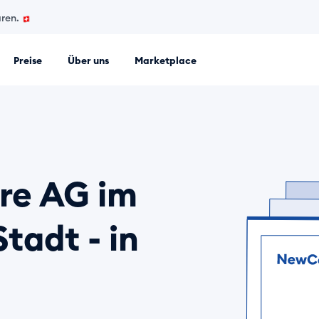
ren.
Preise
Über uns
Marketplace
m für Firmengründungen. Gründen Sie online eine GmbH, AG od
hre AG im
tadt - in