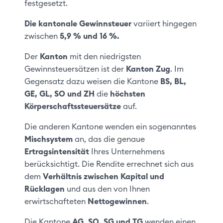
festgesetzt.
Die kantonale Gewinnsteuer
variiert hingegen
zwischen
5,9 % und 16 %.
Der
Kanton
mit den niedrigsten
Gewinnsteuersätzen ist der
Kanton Zug
. Im
Gegensatz dazu weisen die Kantone
BS, BL,
GE, GL, SO und ZH
die
höchsten
Körperschaftssteuersätze
auf.
Die anderen Kantone wenden ein sogenanntes
Mischsystem
an, das die genaue
Ertragsintensität
Ihres Unternehmens
berücksichtigt. Die Rendite errechnet sich aus
dem
Verhältnis zwischen Kapital und
Rücklagen
und aus den von Ihnen
erwirtschafteten
Nettogewinnen
.
Die Kantone
AG, SO, SG und TG
wenden einen