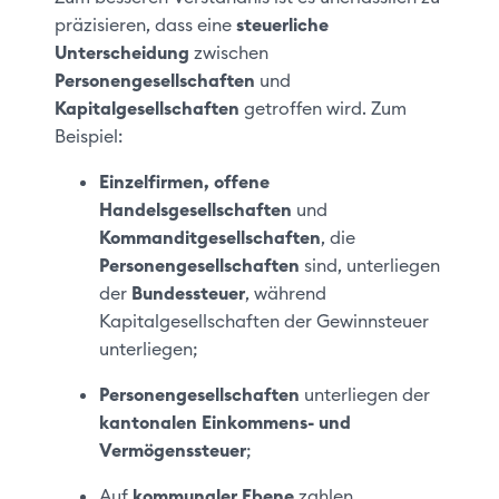
präzisieren, dass eine
steuerliche
Unterscheidung
zwischen
Personengesellschaften
und
Kapitalgesellschaften
getroffen wird. Zum
Beispiel:
Einzelfirmen, offene
Handelsgesellschaften
und
Kommanditgesellschaften
, die
Personengesellschaften
sind, unterliegen
der
Bundessteuer
, während
Kapitalgesellschaften der Gewinnsteuer
unterliegen;
Personengesellschaften
unterliegen der
kantonalen Einkommens- und
Vermögenssteuer
;
Auf
kommunaler Ebene
zahlen