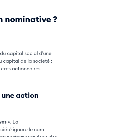
n nominative ?
 du capital social d'une
 capital de la société :
utres actionnaires.
 une action
ves
». La
ciété ignore le nom
 au porteur
sont donc des