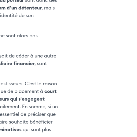
om d’un détenteur
, mais
’identité de son
 ne sont alors pas
isait de céder à une autre
iaire financier
, sont
stisseurs. C’est la raison
ique de placement à
court
seurs qui s'engagent
facilement. En somme, si un
t essentiel de préciser que
aire souhaite bénéficier
minatives
qui sont plus