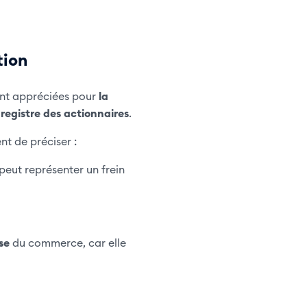
tion
ont appréciées pour
la
n
registre des actionnaires
.
t de préciser :
peut représenter un frein
sse
du commerce, car elle