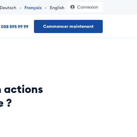
Connexion
Deutsch
-
Français
-
English
Commencer maintenant
058 595 99 99
 une raison individuelle – sans déplacement chez le notaire, 
n actions
e ?