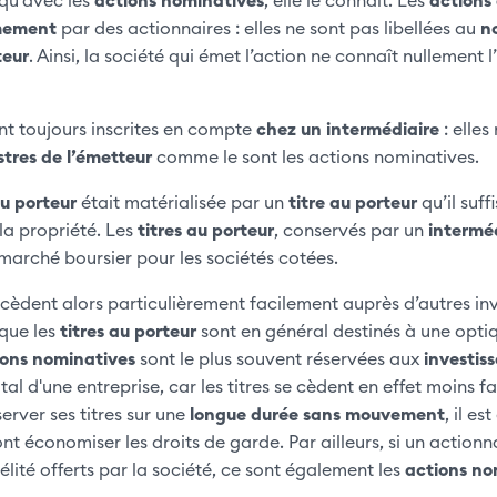
mement
par des actionnaires : elles ne sont pas libellées au
n
teur
. Ainsi, la société qui émet l’action ne connaît nullement l
t toujours inscrites en compte
chez un intermédiaire
: elles
stres de l’émetteur
comme le sont les actions nominatives.
u porteur
était matérialisée par un
titre au porteur
qu’il suff
la propriété. Les
titres au porteur
, conservés par un
interméd
 marché boursier pour les sociétés cotées.
cèdent alors particulièrement facilement auprès d’autres inve
 que les
titres au porteur
sont en général destinés à une opt
ions nominatives
sont le plus souvent réservées aux
investis
tal d'une entreprise, car les titres se cèdent en effet moins 
erver ses titres sur une
longue durée sans mouvement
, il es
nt économiser les droits de garde. Par ailleurs, si un actionn
lité offerts par la société, ce sont également les
actions no