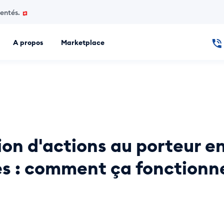
mentés.
A propos
Marketplace
 de création d'entreprise. Créez en ligne une Sàrl, une SA ou
on d'actions au porteur e
s : comment ça fonctionn