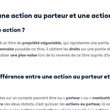
ne action au porteur et une actio
 action ?
é un titre de
propriété négociable
, qui représente une partie
ionnaire
possède ce titre, il obtient les
droits
sur une partie du
éaliser
une plus-value
lors de la revente de ce titre auprès d’a
fférence entre une action au porteur et
rites sur un compte peuvent être au «
porteur
» ou «
nominati
re
ces deux statuts, c'est qu'avec les
actions au porteur,
la so
qu’avec les
actions nominatives
, elle le connaît. Les
actions