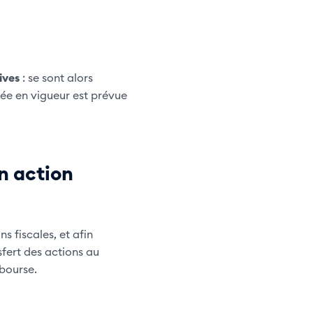
ives
: se sont alors
rée en vigueur est prévue
en action
s fiscales, et afin
sfert des actions au
bourse.